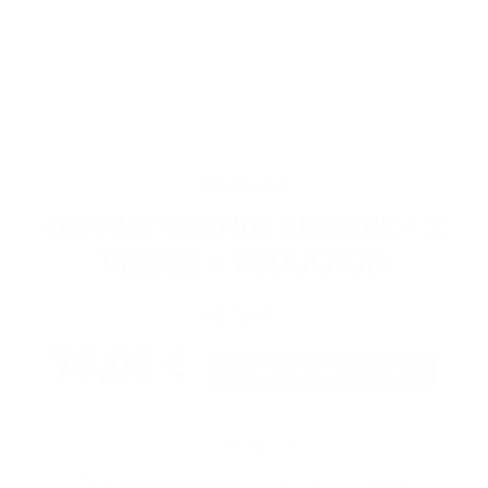
LES OFFRES
COFFRET GRANDE RÉSERVE + 2
VERRES + 1 BOUCHON
97,00 €
75,00 €
ÉCONOMISEZ 22,00 €
EN STOCK

Livraison offerte
à partir d’un panier de 300 € !