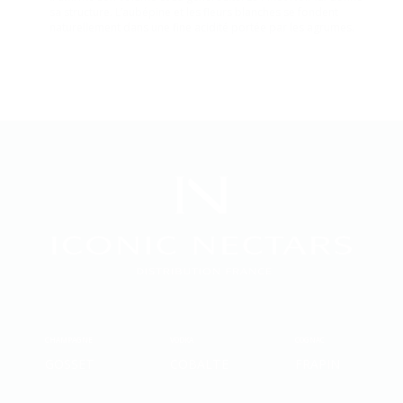
sa structure. L’aubépine et les fleurs blanches se fondent
naturellement dans une fine acidité portée par les agrumes.
CHAMPAGNE
VODKA
COGNAC
GOSSET
COBALTE
FRAPIN