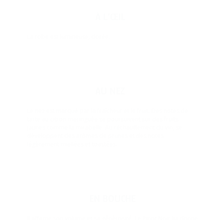
À L’ŒIL
La robe est lumineuse, dorée.
AU NEZ
Le nez est marqué par la fraîcheur et le fruit. Des notes de
tarte au citron meringuée se poursuivent sur des fruits
jaunes comme la mirabelle. Au réchauffement du vin, se
développent des arômes de prunes et des notes
légèrement miellées et toastées.
EN BOUCHE
Il affirme son volume et sa générosité. Le Pinot Noir lui donne