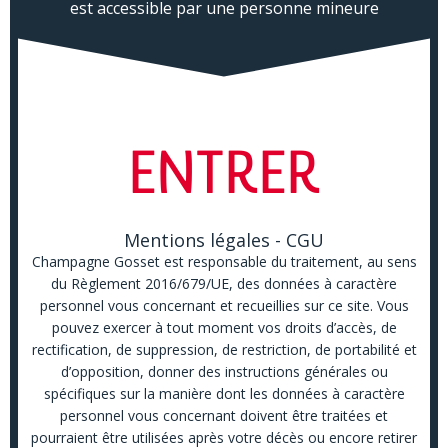
est accessible par une personne mineure
Découvrez la maison Gosset sur
www.champagne-gosset.com
ENTRER
En raison de notre
fermeture estivale
annuelle, toute commande
Mentions légales - CGU
passée après le lundi 27
Champagne Gosset est responsable du traitement, au sens
juillet 2026 ne sera traitée
du Règlement 2016/679/UE, des données à caractère
personnel vous concernant et recueillies sur ce site. Vous
qu'après le
pouvez exercer à tout moment vos droits d’accès, de
17 août 2026
rectification, de suppression, de restriction, de portabilité et
d’opposition, donner des instructions générales ou
Merci de votre
spécifiques sur la manière dont les données à caractère
compréhension.
personnel vous concernant doivent être traitées et
pourraient être utilisées après votre décès ou encore retirer