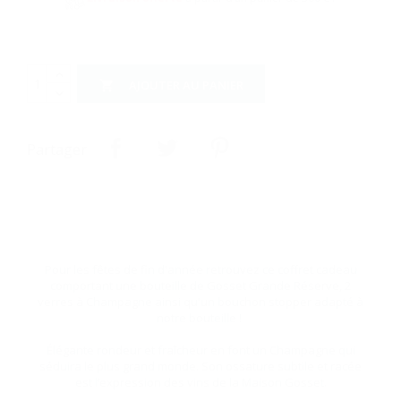
AJOUTER AU PANIER

Partager
Pour les fêtes de fin d'année retrouvez ce coffret cadeau
comportant une bouteille de Gosset Grande Réserve, 2
verres à Champagne ainsi qu'un bouchon stopper adapté à
notre bouteille !
Élégante rondeur et fraîcheur en font un Champagne qui
séduira le plus grand monde. Son ossature subtile et racée
est l’expression des vins de la Maison Gosset.