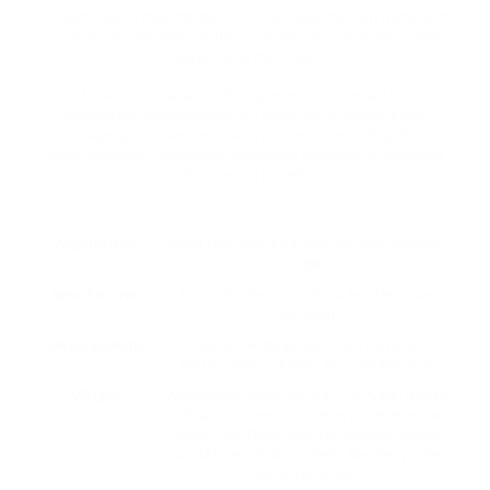
Assemblage à majorité de Pinots qui apportent un fruité tout
en finesse, rafraîchi par des Chardonnays pour une finale
élégante et minérale.
Mise en bouteille à la fin du printemps suivant les
vendanges. Vieillissement en caves de minimum 4 ans.
Dosage ajusté avec précision pour maintenir l’équilibre
entre fraîcheur, fruité et vinosité sans masquer le caractère
du vin et sa pureté.
Architecture
Pinot Noir 45%, Chardonnay 35%, Meunier
20%
Mise En Cave
Fin Du Printemps 2020 - 4 Ans De Caves
Minimum
Dégorgement
Après Dégorgement, Les Flacons
Retournent En Caves Pour S’y Reposer
Villages
Ambonnay, Avize, Aÿ, Bar Sur Aube, Bouzy,
Chavot, Courmas, Cormicy, Cumières, Le
Mesnil-Sur-Oger, Noé-Les-Mallets, Passy-
Sur-Marne, Vertus, Villers- Marmery, Ville-
Sur-Arce, Vinay...